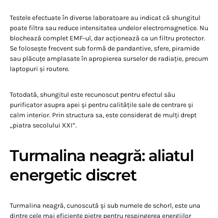
Testele efectuate în diverse laboratoare au indicat că shungitul
poate filtra sau reduce intensitatea undelor electromagnetice. Nu
blochează complet EMF-ul, dar acționează ca un filtru protector.
Se folosește frecvent sub formă de pandantive, sfere, piramide
sau plăcuțe amplasate în apropierea surselor de radiație, precum
laptopuri și routere.
Totodată, shungitul este recunoscut pentru efectul său
purificator asupra apei și pentru calitățile sale de centrare și
calm interior. Prin structura sa, este considerat de mulți drept
„piatra secolului XXI”.
Turmalina neagră: aliatul
energetic discret
Turmalina neagră, cunoscută și sub numele de schorl, este una
dintre cele mai eficiente pietre pentru respingerea energiilor