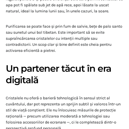
apa pot fi spălate sub jet de apă rece, apoi lăsate la uscat
natural, ideal la lumina lunii sau, în unele cazuri, la soare.
Purificarea se poate face și prin fum de salvie, bețe de palo santo
sau sunetul unui bol tibetan. Este important să se evite
supraîncărcarea cristalelor cu intenții multiple sau
contradictorii. Un scop clar și bine definit este cheia pentru
activarea eficientă a pietrei.
Un partener tăcut în era
digitală
Cristalele nu oferă o barieră tehnologică în sensul strict al
cuvântului, dar pot reprezenta un sprijin subtil și valoros într-un
stil de viață conștient. Ele nu înlocuiesc măsurile de protecție
rațională — precum utilizarea moderată a tehnologiei sau
folosirea accesoriilor de ecranare —, ci le completează dintr-o
perspectivă profund personală.