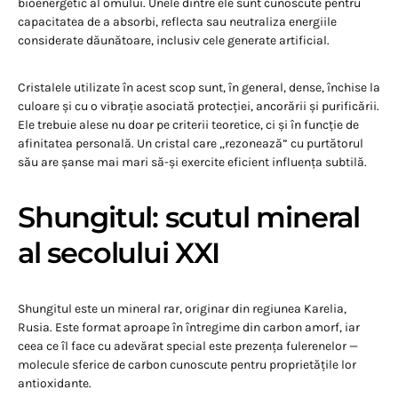
bioenergetic al omului. Unele dintre ele sunt cunoscute pentru
capacitatea de a absorbi, reflecta sau neutraliza energiile
considerate dăunătoare, inclusiv cele generate artificial.
Cristalele utilizate în acest scop sunt, în general, dense, închise la
culoare și cu o vibrație asociată protecției, ancorării și purificării.
Ele trebuie alese nu doar pe criterii teoretice, ci și în funcție de
afinitatea personală. Un cristal care „rezonează” cu purtătorul
său are șanse mai mari să-și exercite eficient influența subtilă.
Shungitul: scutul mineral
al secolului XXI
Shungitul este un mineral rar, originar din regiunea Karelia,
Rusia. Este format aproape în întregime din carbon amorf, iar
ceea ce îl face cu adevărat special este prezența fulerenelor —
molecule sferice de carbon cunoscute pentru proprietățile lor
antioxidante.