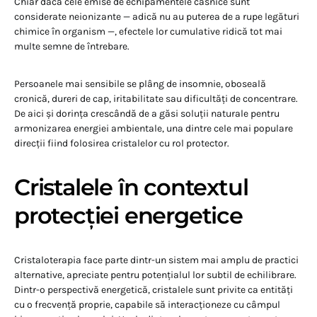
Chiar dacă cele emise de echipamentele casnice sunt
considerate neionizante — adică nu au puterea de a rupe legături
chimice în organism —, efectele lor cumulative ridică tot mai
multe semne de întrebare.
Persoanele mai sensibile se plâng de insomnie, oboseală
cronică, dureri de cap, iritabilitate sau dificultăți de concentrare.
De aici și dorința crescândă de a găsi soluții naturale pentru
armonizarea energiei ambientale, una dintre cele mai populare
direcții fiind folosirea cristalelor cu rol protector.
Cristalele în contextul
protecției energetice
Cristaloterapia face parte dintr-un sistem mai amplu de practici
alternative, apreciate pentru potențialul lor subtil de echilibrare.
Dintr-o perspectivă energetică, cristalele sunt privite ca entități
cu o frecvență proprie, capabile să interacționeze cu câmpul