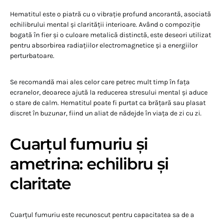
Hematitul este o piatră cu o vibrație profund ancorantă, asociată
echilibrului mental și clarității interioare. Având o compoziție
bogată în fier și o culoare metalică distinctă, este deseori utilizat
pentru absorbirea radiațiilor electromagnetice și a energiilor
perturbatoare.
Se recomandă mai ales celor care petrec mult timp în fața
ecranelor, deoarece ajută la reducerea stresului mental și aduce
o stare de calm. Hematitul poate fi purtat ca brățară sau plasat
discret în buzunar, fiind un aliat de nădejde în viața de zi cu zi.
Cuarțul fumuriu și
ametrina: echilibru și
claritate
Cuarțul fumuriu este recunoscut pentru capacitatea sa de a