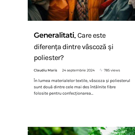
Generalitati
Care este
diferența dintre vâscoză și
poliester?
Claudiu Maris
24 septembrie 2024
785 views
În lumea materialelor textile, vâscoza și poliesterul
sunt două dintre cele mai des întâlnite fibre
folosite pentru confecționarea…