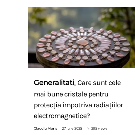
Generalitati
Care sunt cele
mai bune cristale pentru
protecția împotriva radiațiilor
electromagnetice?
Claudiu Maris
27 iulie 2025
295 views