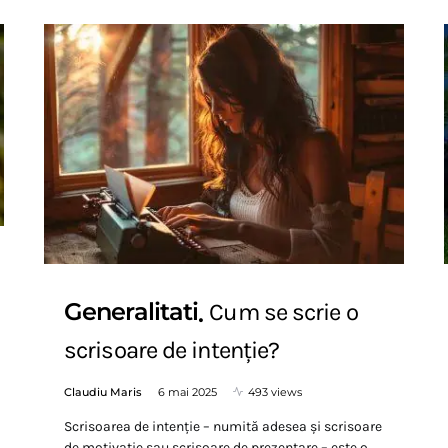
Generalitati
Cum se scrie o
scrisoare de intenție?
Claudiu Maris
6 mai 2025
493 views
Scrisoarea de intenție – numită adesea și scrisoare
de motivație sau scrisoare de prezentare – este o