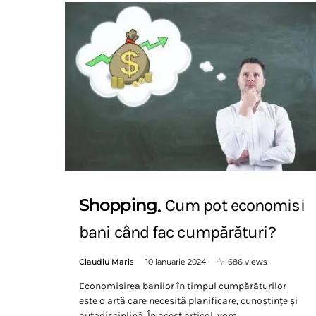
Shopping
Cum pot economisi
bani când fac cumpărături?
Claudiu Maris
10 ianuarie 2024
686 views
Economisirea banilor în timpul cumpărăturilor
este o artă care necesită planificare, cunoștințe și
autodisciplină. În acest articol, vom…