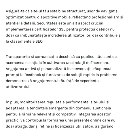
Asigură-te că site-ul tău este bine structurat, ușor de navigat și
optimizat pentru dispozitive mobile, reflectând profesionalism și
atenție la detalii. Securitatea este un alt aspect crucial;
implementarea certificatelor SSL pentru protecția datelor nu
doar că îmbunătățește încrederea utilizatorilor, dar contribuie și
la clasamentele SEO.
Transparanța și comunicația deschisă cu publicul tău sunt de
asemenea esențiale în cultivarea unei relații de încredere.
Angajarea activă și personalizată în conversații, răspunsul
prompt la feedback și furnizarea de soluții rapide la probleme
demonstrează angajamentul tău față de experiența
utilizatorului.
În plus, monitorizarea regulată a performanței site-ului și
adaptarea la tendințele emergente din domeniu sunt cheia
pentru a rămâne relevant și competitiv. Integrarea acestor
practici va contribui la formarea unei prezențe online care nu
doar atrage, dar și reține și fidelizează utilizatori, asigurând