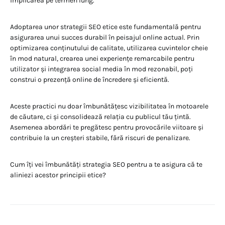
implicarea pe termen lung.
Adoptarea unor strategii SEO etice este fundamentală pentru
asigurarea unui succes durabil în peisajul online actual. Prin
optimizarea conținutului de calitate, utilizarea cuvintelor cheie
în mod natural, crearea unei experiențe remarcabile pentru
utilizator și integrarea social media în mod rezonabil, poți
construi o prezență online de încredere și eficientă.
Aceste practici nu doar îmbunătățesc vizibilitatea în motoarele
de căutare, ci și consolidează relația cu publicul tău țintă.
Asemenea abordări te pregătesc pentru provocările viitoare și
contribuie la un creșteri stabile, fără riscuri de penalizare.
Cum îți vei îmbunătăți strategia SEO pentru a te asigura că te
aliniezi acestor principii etice?