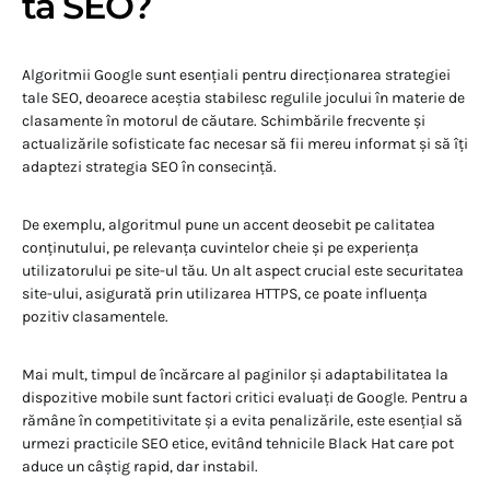
ta SEO?
Algoritmii Google sunt esențiali pentru direcționarea strategiei
tale SEO, deoarece aceștia stabilesc regulile jocului în materie de
clasamente în motorul de căutare. Schimbările frecvente și
actualizările sofisticate fac necesar să fii mereu informat și să îți
adaptezi strategia SEO în consecință.
De exemplu, algoritmul pune un accent deosebit pe calitatea
conținutului, pe relevanța cuvintelor cheie și pe experiența
utilizatorului pe site-ul tău. Un alt aspect crucial este securitatea
site-ului, asigurată prin utilizarea HTTPS, ce poate influența
pozitiv clasamentele.
Mai mult, timpul de încărcare al paginilor și adaptabilitatea la
dispozitive mobile sunt factori critici evaluați de Google. Pentru a
rămâne în competitivitate și a evita penalizările, este esențial să
urmezi practicile SEO etice, evitând tehnicile Black Hat care pot
aduce un câștig rapid, dar instabil.