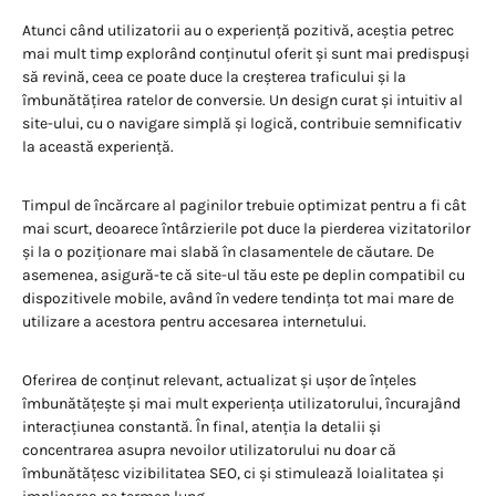
Atunci când utilizatorii au o experiență pozitivă, aceștia petrec
mai mult timp explorând conținutul oferit și sunt mai predispuși
să revină, ceea ce poate duce la creșterea traficului și la
îmbunătățirea ratelor de conversie. Un design curat și intuitiv al
site-ului, cu o navigare simplă și logică, contribuie semnificativ
la această experiență.
Timpul de încărcare al paginilor trebuie optimizat pentru a fi cât
mai scurt, deoarece întârzierile pot duce la pierderea vizitatorilor
și la o poziționare mai slabă în clasamentele de căutare. De
asemenea, asigură-te că site-ul tău este pe deplin compatibil cu
dispozitivele mobile, având în vedere tendința tot mai mare de
utilizare a acestora pentru accesarea internetului.
Oferirea de conținut relevant, actualizat și ușor de înțeles
îmbunătățește și mai mult experiența utilizatorului, încurajând
interacțiunea constantă. În final, atenția la detalii și
concentrarea asupra nevoilor utilizatorului nu doar că
îmbunătățesc vizibilitatea SEO, ci și stimulează loialitatea și