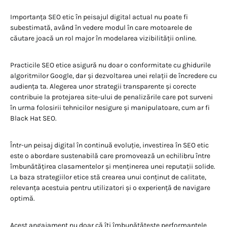
Importanța SEO etic în peisajul digital actual nu poate fi
subestimată, având în vedere modul în care motoarele de
căutare joacă un rol major în modelarea vizibilității online.
Practicile SEO etice asigură nu doar o conformitate cu ghidurile
algoritmilor Google, dar și dezvoltarea unei relații de încredere cu
audiența ta. Alegerea unor strategii transparente și corecte
contribuie la protejarea site-ului de penalizările care pot surveni
în urma folosirii tehnicilor nesigure și manipulatoare, cum ar fi
Black Hat SEO.
Într-un peisaj digital în continuă evoluție, investirea în SEO etic
este o abordare sustenabilă care promovează un echilibru între
îmbunătățirea clasamentelor și menținerea unei reputații solide.
La baza strategiilor etice stă crearea unui conținut de calitate,
relevanța acestuia pentru utilizatori și o experiență de navigare
optimă.
Acest angajament nu doar că îți îmbunătățește performanțele