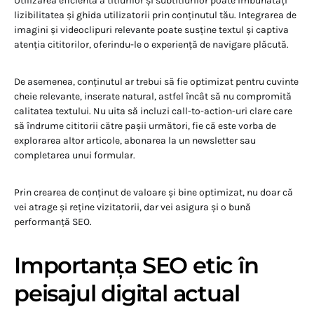
Utilizarea eficientă a titlurilor și subtitlurilor poate îmbunătăți
lizibilitatea și ghida utilizatorii prin conținutul tău. Integrarea de
imagini și videoclipuri relevante poate susține textul și captiva
atenția cititorilor, oferindu-le o experiență de navigare plăcută.
De asemenea, conținutul ar trebui să fie optimizat pentru cuvinte
cheie relevante, inserate natural, astfel încât să nu compromită
calitatea textului. Nu uita să incluzi call-to-action-uri clare care
să îndrume cititorii către pașii următori, fie că este vorba de
explorarea altor articole, abonarea la un newsletter sau
completarea unui formular.
Prin crearea de conținut de valoare și bine optimizat, nu doar că
vei atrage și reține vizitatorii, dar vei asigura și o bună
performanță SEO.
Importanța SEO etic în
peisajul digital actual