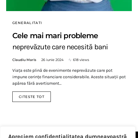
GENERALITATI
Cele mai mari probleme
neprevăzute care necesită bani
Claudiu Maris
26 iunie 2024
618 views
Viața este plină de evenimente neprevăzute care pot
impune cerințe financiare considerabile. Aceste situații pot
apărea fără avertisment…
CITESTE TOT
Apreciem confidențialitatea dumneavoastră