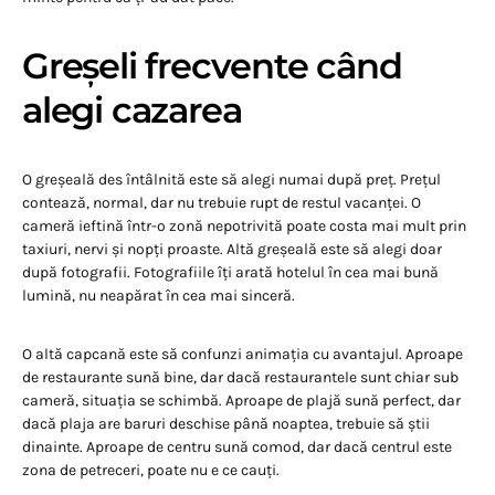
Greșeli frecvente când
alegi cazarea
O greșeală des întâlnită este să alegi numai după preț. Prețul
contează, normal, dar nu trebuie rupt de restul vacanței. O
cameră ieftină într-o zonă nepotrivită poate costa mai mult prin
taxiuri, nervi și nopți proaste. Altă greșeală este să alegi doar
după fotografii. Fotografiile îți arată hotelul în cea mai bună
lumină, nu neapărat în cea mai sinceră.
O altă capcană este să confunzi animația cu avantajul. Aproape
de restaurante sună bine, dar dacă restaurantele sunt chiar sub
cameră, situația se schimbă. Aproape de plajă sună perfect, dar
dacă plaja are baruri deschise până noaptea, trebuie să știi
dinainte. Aproape de centru sună comod, dar dacă centrul este
zona de petreceri, poate nu e ce cauți.