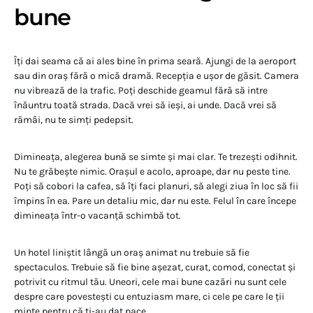
bune
Îți dai seama că ai ales bine în prima seară. Ajungi de la aeroport
sau din oraș fără o mică dramă. Recepția e ușor de găsit. Camera
nu vibrează de la trafic. Poți deschide geamul fără să intre
înăuntru toată strada. Dacă vrei să ieși, ai unde. Dacă vrei să
rămâi, nu te simți pedepsit.
Dimineața, alegerea bună se simte și mai clar. Te trezești odihnit.
Nu te grăbește nimic. Orașul e acolo, aproape, dar nu peste tine.
Poți să cobori la cafea, să îți faci planuri, să alegi ziua în loc să fii
împins în ea. Pare un detaliu mic, dar nu este. Felul în care începe
dimineața într-o vacanță schimbă tot.
Un hotel liniștit lângă un oraș animat nu trebuie să fie
spectaculos. Trebuie să fie bine așezat, curat, comod, conectat și
potrivit cu ritmul tău. Uneori, cele mai bune cazări nu sunt cele
despre care povestești cu entuziasm mare, ci cele pe care le ții
minte pentru că ți-au dat pace.