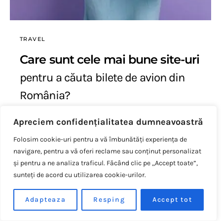
TRAVEL
Care sunt cele mai bune site-uri
pentru a căuta bilete de avion din
România?
Claudiu Maris
19 septembrie 2023
848 views
Apreciem confidențialitatea dumneavoastră
Într-o lume în care tehnologia avansează cu o viteză
Folosim cookie-uri pentru a vă îmbunătăți experiența de
ametitoare, posibilitățile de a călători au devenit din ce…
navigare, pentru a vă oferi reclame sau conținut personalizat
și pentru a ne analiza traficul. Făcând clic pe „Accept toate”,
CITESTE TOT
sunteți de acord cu utilizarea cookie-urilor.
Adapteaza
Resping
Accept tot