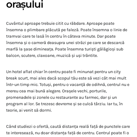
orașului
Cuvântul aproape trebuie citit cu răbdare. Aproape poate
însemna o plimbare plăcută pe faleză. Poate însemna o linie de
tramvai care te lasă în centru în câteva minute. Dar poate
însemna și o cameră deasupra unei străzi pe care se descarcă
marfă la șase dimineața. Poate însemna turiști gălăgioși sub
balcon, scutere, claxoane, muzică și uși trântite.
Un hotel aflat chiar în centru poate fi minunat pentru un city
break scurt, mai ales dacă scopul tău este să vezi cât mai mult
într-un timp mic. Totuși, pentru o vacanță de odihnă, centrul nu e
mereu cea mai bună alegere. Orașele vechi, porturile,
promenadele și zonele cu restaurante au farmec, dar și un
program al lor. Se trezesc devreme și se culcă târziu. Iar tu, în
teorie, ai venit să dormi.
Când studiezi o ofertă, caută distanța reală față de punctele care
te interesează, nu doar distanța față de centru. Centrul poate fi o