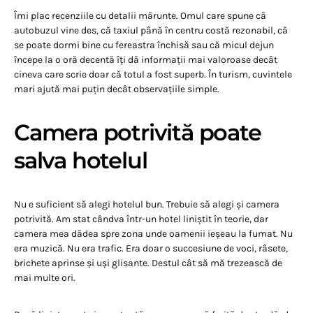
Îmi plac recenziile cu detalii mărunte. Omul care spune că
autobuzul vine des, că taxiul până în centru costă rezonabil, că
se poate dormi bine cu fereastra închisă sau că micul dejun
începe la o oră decentă îți dă informații mai valoroase decât
cineva care scrie doar că totul a fost superb. În turism, cuvintele
mari ajută mai puțin decât observațiile simple.
Camera potrivită poate
salva hotelul
Nu e suficient să alegi hotelul bun. Trebuie să alegi și camera
potrivită. Am stat cândva într-un hotel liniștit în teorie, dar
camera mea dădea spre zona unde oamenii ieșeau la fumat. Nu
era muzică. Nu era trafic. Era doar o succesiune de voci, râsete,
brichete aprinse și uși glisante. Destul cât să mă trezească de
mai multe ori.