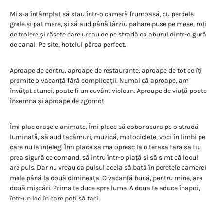
Mi s-a întâmplat să stau într-o cameră frumoasă, cu perdele
grele și pat mare, și să aud până târziu pahare puse pe mese, roți
de trolere și râsete care urcau de pe stradă ca aburul dintr-o gură
de canal. Pe site, hotelul părea perfect.
Aproape de centru, aproape de restaurante, aproape de tot ce îți
promite o vacanță fără complicații. Numai că aproape, am
învățat atunci, poate fi un cuvânt viclean. Aproape de viață poate
însemna și aproape de zgomot.
Îmi plac orașele animate. Îmi place să cobor seara pe o stradă
luminată, să aud tacâmuri, muzică, motociclete, voci în limbi pe
care nu le înțeleg. Îmi place să mă opresc la o terasă fără să fiu
prea sigură ce comand, să intru într-o piață și să simt că locul
are puls. Dar nu vreau ca pulsul acela să bată în peretele camerei
mele până la două dimineața. O vacanță bună, pentru mine, are
două mișcări. Prima te duce spre lume. A doua te aduce înapoi,
într-un loc în care poți să taci.