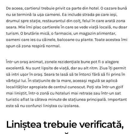
De aceea, cartierul trebuie privit ca parte din hotel. O cazare bună
nu se termină la ușa camerei. Ea include strada pe care ieși,
drumul spre stație, restaurantul din colț, felul în care arată zona
seara. Mie îmi plac cartierele în care se vede viață locală, nu doar
turism. O brutărie mică, o farmacie, un magazin alimentar,
oameni care ies cu câinele, balcoane cu plante. Toate acestea îmi
spun că zona respiră normal.
Într-un oraș animat, zonele rezidențiale bune pot fi o alegere
excelentă. Nu sunt lipsite de viață, dar au alt ritm. Ziua îți permit
să intri ușor în oraș. Seara te lasă să te întorci fără să fii prins în
vârtejul lui. În stațiunile de la mare, aceeași regulă se aplică
localităților apropiate de centrul cunoscut. Poți sta într-un golf
mai liniștit, într-o zonă cu hoteluri mai retrase sau într-un sat
turistic aflat la câteva minute de stațiunea principală. Important
este să nu confunzi liniștea cu izolarea.
Liniștea trebuie verificată,