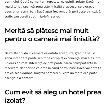
somnului. Caută comentarii repetate, nu opinii izolate. Dacă mai
mulți turiști spun că zona este liniștită și accesul spre oraș e
ușor, ai un semn bun. Dacă apar frecvent plângeri despre muzică,
trafic sau pereți subțiri, ia-le în serios.
Merită să plătesc mai mult
pentru o cameră mai liniștită?
De multe ori, da. O cameră orientată spre curte, grădină sau o
zonă interioară poate schimba complet experiența, mai ales într-
un oraș animat. Diferența de preț poate părea neimportantă la
rezervare, dar devine valoroasă când dormi bine. Dacă vacanța ta
are ca scop odihna, liniștea camerei nu este un moft, ci o parte
esențială a confortului.
Cum evit să aleg un hotel prea
izolat?