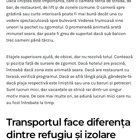
Dacă liniștea este importantă, cere o cameră ferită de stradă, de
bar, de restaurant, de lift și de zonele comune. O cameră spre
grădină sau curte interioară poate fi mai bună decât una cu
vedere spectaculoasă spre bulevard. Vederea frumoasă vine
uneori la pachet cu zgomotul. O promenadă animată arată
minunat seara, dar poate fi greu de suportat dacă sub balcon
trec oameni până târziu.
Etajele superioare ajută, de obicei, dar nu rezolvă totul. Contează
și poziția față de sursele de zgomot. Dacă hotelul are piscină,
întreabă dacă zona este animată seara. Dacă are restaurant cu
terasă, verifică programul. Dacă se află lângă plajă, gândește-te
dacă plaja respectivă este liniștită sau una cu baruri și petreceri.
Sunt lucruri mici, dar vacanțele se strică rar dintr-un singur
motiv mare. De cele mai multe ori, se adună lucruri mici care nu
au fost întrebate la timp.
Transportul face diferența
dintre refugiu și izolare