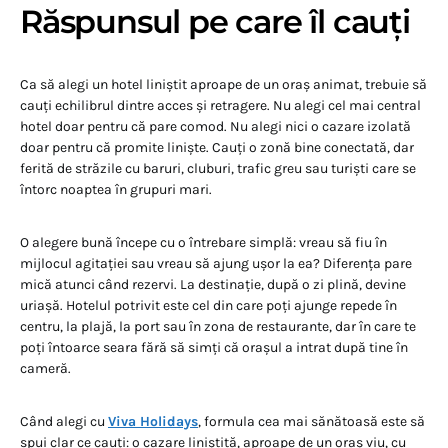
Răspunsul pe care îl cauți
Ca să alegi un hotel liniștit aproape de un oraș animat, trebuie să
cauți echilibrul dintre acces și retragere. Nu alegi cel mai central
hotel doar pentru că pare comod. Nu alegi nici o cazare izolată
doar pentru că promite liniște. Cauți o zonă bine conectată, dar
ferită de străzile cu baruri, cluburi, trafic greu sau turiști care se
întorc noaptea în grupuri mari.
O alegere bună începe cu o întrebare simplă: vreau să fiu în
mijlocul agitației sau vreau să ajung ușor la ea? Diferența pare
mică atunci când rezervi. La destinație, după o zi plină, devine
uriașă. Hotelul potrivit este cel din care poți ajunge repede în
centru, la plajă, la port sau în zona de restaurante, dar în care te
poți întoarce seara fără să simți că orașul a intrat după tine în
cameră.
Când alegi cu
Viva Holidays
, formula cea mai sănătoasă este să
spui clar ce cauți: o cazare liniștită, aproape de un oraș viu, cu