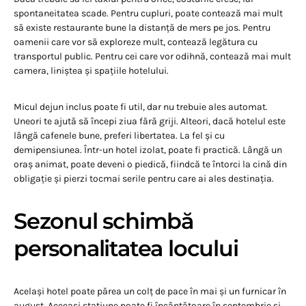
spontaneitatea scade. Pentru cupluri, poate contează mai mult
să existe restaurante bune la distanță de mers pe jos. Pentru
oamenii care vor să exploreze mult, contează legătura cu
transportul public. Pentru cei care vor odihnă, contează mai mult
camera, liniștea și spațiile hotelului.
Micul dejun inclus poate fi util, dar nu trebuie ales automat.
Uneori te ajută să începi ziua fără griji. Alteori, dacă hotelul este
lângă cafenele bune, preferi libertatea. La fel și cu
demipensiunea. Într-un hotel izolat, poate fi practică. Lângă un
oraș animat, poate deveni o piedică, fiindcă te întorci la cină din
obligație și pierzi tocmai serile pentru care ai ales destinația.
Sezonul schimbă
personalitatea locului
Același hotel poate părea un colț de pace în mai și un furnicar în
august. Aceeași stațiune poate fi încântătoare în septembrie și