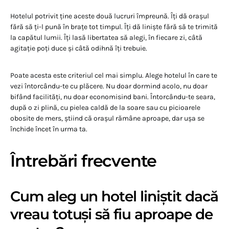
Hotelul potrivit ține aceste două lucruri împreună. Îți dă orașul
fără să ți-l pună în brațe tot timpul. Îți dă liniște fără să te trimită
la capătul lumii. Îți lasă libertatea să alegi, în fiecare zi, câtă
agitație poți duce și câtă odihnă îți trebuie.
Poate acesta este criteriul cel mai simplu. Alege hotelul în care te
vezi întorcându-te cu plăcere. Nu doar dormind acolo, nu doar
bifând facilități, nu doar economisind bani. Întorcându-te seara,
după o zi plină, cu pielea caldă de la soare sau cu picioarele
obosite de mers, știind că orașul rămâne aproape, dar ușa se
închide încet în urma ta.
Întrebări frecvente
Cum aleg un hotel liniștit dacă
vreau totuși să fiu aproape de