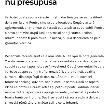
nu presupusă
Un hotel poate spune că este liniștit, dar liniștea se simte diferit
de la om la om. Pentru cineva care locuiește lângă o arteră
aglomerată, un murmur de terasă poate părea suportabil. Pentru
cineva care vine după luni de stres și nopți scurte, același
murmur poate fi prea mult. De aceea, nu lua descrierea ca pe o
garanție. Verifică.
Recenziile recente sunt cele mai utile. Nu te opri la nota generală.
O notă mare poate ascunde camere orientate spre stradă, pereți
subțiri sau seri zgomotoase în weekend. Caută comentariile care
vorbesc despre somn, trafic, muzică, izolare fonică, poziția
camerei, distanța față de centru. Când mai mulți oameni
folosesc aceleași cuvinte, acolo este un semn. Dacă se repetă
ideea că hotelul e curat, retras și potrivit pentru odihnă, dar ai
nevoie de transport ca să ajungi în centru, informația poate fi
foarte bună pentru tine. Dacă se repetă că zona e plină de baruri
și veselă până târziu, măcar știi la ce te înhami.