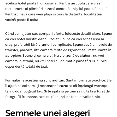
același hotel poate fi un coșmar. Pentru un cuplu care vrea
restaurante și plimbări, o zonă centrală liniștită poate fi ideală.
Pentru cineva care vrea plajă și oraș la distanță, localitatea
vecină poate fi soluția.
Când ceri ajutor sau compari oferte, folosește detalii clare. Spune
că vrei hotel liniștit, dar nu izolat. Spune că vrei acces ușor la
oraș, preferabil fără drumuri complicate. Spune dacă ai nevoie de
transfer, parcare, lift, cameră ferită de zgomot sau restaurante în
apropiere. Spune și ce nu vrei. Nu vrei zonă de cluburi, nu vrei
cameră la stradă, nu vrei hotel cu animație până târziu, nu vrei
dependență totală de taxi.
Formulările acestea nu sunt mofturi. Sunt informații practice. Ele
îi ajută pe cei care îți recomandă cazarea să înțeleagă vacanța
ta, nu doar bugetul tău. Și te ajută și pe tine să nu te lași furat de
fotografii frumoase care nu răspund, de fapt, nevoilor tale.
Semnele unei alegeri