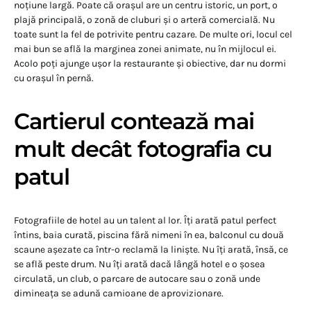
noțiune largă. Poate că orașul are un centru istoric, un port, o
plajă principală, o zonă de cluburi și o arteră comercială. Nu
toate sunt la fel de potrivite pentru cazare. De multe ori, locul cel
mai bun se află la marginea zonei animate, nu în mijlocul ei.
Acolo poți ajunge ușor la restaurante și obiective, dar nu dormi
cu orașul în pernă.
Cartierul contează mai
mult decât fotografia cu
patul
Fotografiile de hotel au un talent al lor. Îți arată patul perfect
întins, baia curată, piscina fără nimeni în ea, balconul cu două
scaune așezate ca într-o reclamă la liniște. Nu îți arată, însă, ce
se află peste drum. Nu îți arată dacă lângă hotel e o șosea
circulată, un club, o parcare de autocare sau o zonă unde
dimineața se adună camioane de aprovizionare.