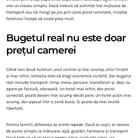
vrei un traseu simplu. Dacă trebuie să schimbi trei mijloace de
transport sau să mergi pe jos prin zone prost luminate, liniștea
hotelului începe să coste prea mult.
Bugetul real nu este doar
prețul camerei
Când vezi două hoteluri, unul central și mai scump, altul liniștit
și mai ieftin, tentația este să alegi economia vizibilă. Dar bugetul
real include transport, timp, mese, parcare, transferuri și, deși nu
apare pe factură, oboseală. Un hotel mai ieftin, dar prost
conectat, poate deveni mai scump decât pare. Un hotel puțin mai
scump, dar așezat într-o zonă bună, îți poate da mai multă
libertate.
Pentru familii, diferența se simte repede. Dacă ai copii, ai nevoie
de acces simplu la mâncare, apă, gustări, farmacie și transport.
Dacă trebuie să iei taxiul pentru orice, costurile cresc, iar