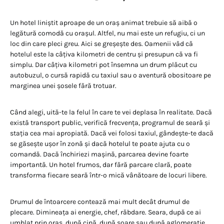
Un hotel liniștit aproape de un oraș animat trebuie să aibă o
legătură comodă cu orașul. Altfel, nu mai este un refugiu, ci un
loc din care pleci greu. Aici se greșește des. Oamenii văd că
hotelul este la câțiva kilometri de centru și presupun că va fi
simplu. Dar câțiva kilometri pot însemna un drum plăcut cu
autobuzul, o cursă rapidă cu taxiul sau o aventură obositoare pe
marginea unei șosele fără trotuar.
Când alegi, uită-te la felul în care te vei deplasa în realitate. Dacă
există transport public, verifică frecvența, programul de seară și
stația cea mai apropiată. Dacă vei folosi taxiul, gândește-te dacă
se găsește ușor în zonă și dacă hotelul te poate ajuta cu o
comandă. Dacă închiriezi mașină, parcarea devine foarte
importantă. Un hotel frumos, dar fără parcare clară, poate
transforma fiecare seară într-o mică vânătoare de locuri libere.
Drumul de întoarcere contează mai mult decât drumul de
plecare. Dimineața ai energie, chef, răbdare. Seara, după ce ai
umblat prin oraș, după cină, după soare sau după aglomerație,