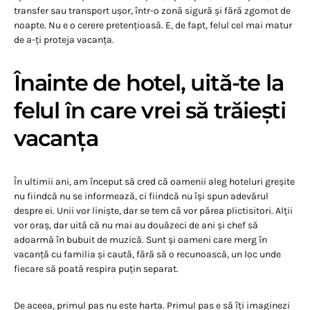
transfer sau transport ușor, într-o zonă sigură și fără zgomot de
noapte. Nu e o cerere pretențioasă. E, de fapt, felul cel mai matur
de a-ți proteja vacanța.
Înainte de hotel, uită-te la
felul în care vrei să trăiești
vacanța
În ultimii ani, am început să cred că oamenii aleg hoteluri greșite
nu fiindcă nu se informează, ci fiindcă nu își spun adevărul
despre ei. Unii vor liniște, dar se tem că vor părea plictisitori. Alții
vor oraș, dar uită că nu mai au douăzeci de ani și chef să
adoarmă în bubuit de muzică. Sunt și oameni care merg în
vacanță cu familia și caută, fără să o recunoască, un loc unde
fiecare să poată respira puțin separat.
De aceea, primul pas nu este harta. Primul pas e să îți imaginezi