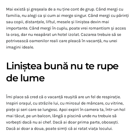
Mai există și greșeala de a nu ține cont de grup. Când mergi cu
familia, nu alegi ca și cum ai merge singur. Când mergi cu părinți
sau copii, distanțele, liftul, mesele și liniștea devin mai
importante. Când mergi în cuplu, poate vrei romantism și acces
la oraș, dar nu neapărat un hotel izolat. Cazarea trebuie să se
potrivească oamenilor reali care pleacă în vacanță, nu unei
imagini ideale.
Liniștea bună nu te rupe
de lume
Îmi place să cred că o vacanță reușită are un fel de respirație.
Inspiri orașul, cu străzile lui, cu mirosul de mâncare, cu vitrine,
piețe și seri care se lungesc. Apoi expiri în camera ta, într-un hol
mai tăcut, pe un balcon, lângă o piscină unde nu trebuie să
vorbești dacă nu ai chef. Dacă ai doar prima parte, obosești.
Dacă ai doar a doua, poate simți că ai ratat viața locului.