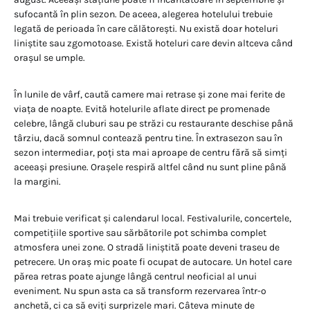
sufocantă în plin sezon. De aceea, alegerea hotelului trebuie
legată de perioada în care călătorești. Nu există doar hoteluri
liniștite sau zgomotoase. Există hoteluri care devin altceva când
orașul se umple.
În lunile de vârf, caută camere mai retrase și zone mai ferite de
viața de noapte. Evită hotelurile aflate direct pe promenade
celebre, lângă cluburi sau pe străzi cu restaurante deschise până
târziu, dacă somnul contează pentru tine. În extrasezon sau în
sezon intermediar, poți sta mai aproape de centru fără să simți
aceeași presiune. Orașele respiră altfel când nu sunt pline până
la margini.
Mai trebuie verificat și calendarul local. Festivalurile, concertele,
competițiile sportive sau sărbătorile pot schimba complet
atmosfera unei zone. O stradă liniștită poate deveni traseu de
petrecere. Un oraș mic poate fi ocupat de autocare. Un hotel care
părea retras poate ajunge lângă centrul neoficial al unui
eveniment. Nu spun asta ca să transform rezervarea într-o
anchetă, ci ca să eviți surprizele mari. Câteva minute de