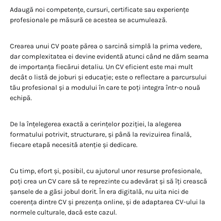
Adaugă noi competențe, cursuri, certificate sau experiențe
profesionale pe măsură ce acestea se acumulează.
Crearea unui CV poate părea o sarcină simplă la prima vedere,
dar complexitatea ei devine evidentă atunci când ne dăm seama
de importanța fiecărui detaliu. Un CV eficient este mai mult
decât o listă de joburi și educație; este o reflectare a parcursului
tău profesional și a modului în care te poți integra într-o nouă
echipă.
De la înțelegerea exactă a cerințelor poziției, la alegerea
formatului potrivit, structurare, și până la revizuirea finală,
fiecare etapă necesită atenție și dedicare.
Cu timp, efort și, posibil, cu ajutorul unor resurse profesionale,
poți crea un CV care să te reprezinte cu adevărat și să îți crească
șansele de a găsi jobul dorit. În era digitală, nu uita nici de
coerența dintre CV și prezența online, și de adaptarea CV-ului la
normele culturale, dacă este cazul.