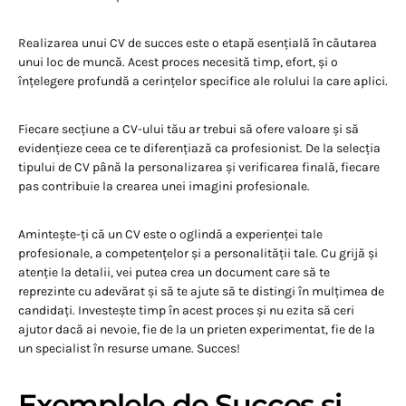
Realizarea unui CV de succes este o etapă esențială în căutarea
unui loc de muncă. Acest proces necesită timp, efort, și o
înțelegere profundă a cerințelor specifice ale rolului la care aplici.
Fiecare secțiune a CV-ului tău ar trebui să ofere valoare și să
evidențieze ceea ce te diferențiază ca profesionist. De la selecția
tipului de CV până la personalizarea și verificarea finală, fiecare
pas contribuie la crearea unei imagini profesionale.
Amintește-ți că un CV este o oglindă a experienței tale
profesionale, a competențelor și a personalității tale. Cu grijă și
atenție la detalii, vei putea crea un document care să te
reprezinte cu adevărat și să te ajute să te distingi în mulțimea de
candidați. Investește timp în acest proces și nu ezita să ceri
ajutor dacă ai nevoie, fie de la un prieten experimentat, fie de la
un specialist în resurse umane. Succes!
Exemplele de Succes și