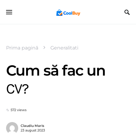
Prima pagină
Generalitati
Cum să fac un
CV?
572 views
Claudiu Maris
23 august 2023