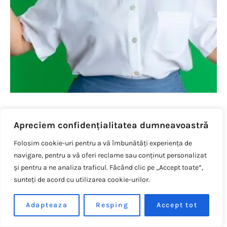
GENERALITATI
Apreciem confidențialitatea dumneavoastră
Cele mai mari probleme
Folosim cookie-uri pentru a vă îmbunătăți experiența de
neprevăzute care necesită bani
navigare, pentru a vă oferi reclame sau conținut personalizat
și pentru a ne analiza traficul. Făcând clic pe „Accept toate”,
Claudiu Maris
26 iunie 2024
616 views
sunteți de acord cu utilizarea cookie-urilor.
Viața este plină de evenimente neprevăzute care pot
impune cerințe financiare considerabile. Aceste situații pot
Adapteaza
Resping
Accept tot
apărea fără avertisment…