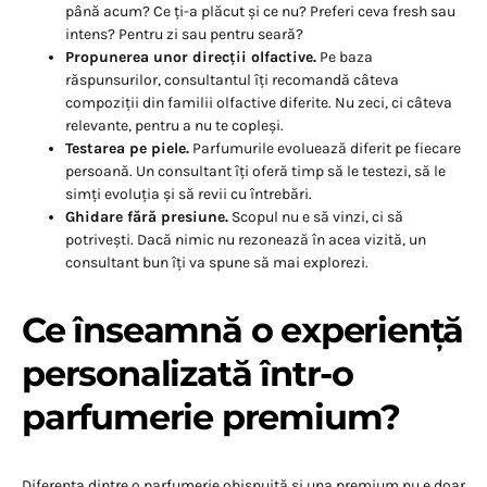
până acum? Ce ți-a plăcut și ce nu? Preferi ceva fresh sau
intens? Pentru zi sau pentru seară?
Propunerea unor direcții olfactive.
Pe baza
răspunsurilor, consultantul îți recomandă câteva
compoziții din familii olfactive diferite. Nu zeci, ci câteva
relevante, pentru a nu te copleși.
Testarea pe piele.
Parfumurile evoluează diferit pe fiecare
persoană. Un consultant îți oferă timp să le testezi, să le
simți evoluția și să revii cu întrebări.
Ghidare fără presiune.
Scopul nu e să vinzi, ci să
potrivești. Dacă nimic nu rezonează în acea vizită, un
consultant bun îți va spune să mai explorezi.
Ce înseamnă o experiență
personalizată într-o
parfumerie premium?
Diferența dintre o parfumerie obișnuită și una premium nu e doar