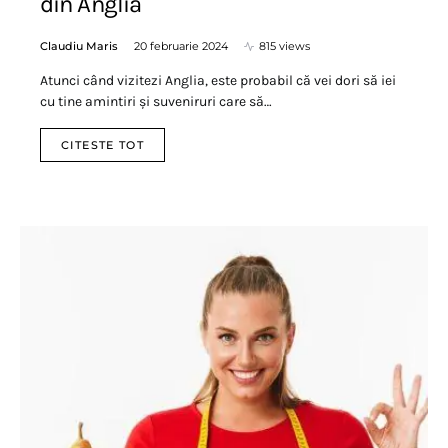
din Anglia
Claudiu Maris
20 februarie 2024
815 views
Atunci când vizitezi Anglia, este probabil că vei dori să iei
cu tine amintiri și suveniruri care să…
CITESTE TOT