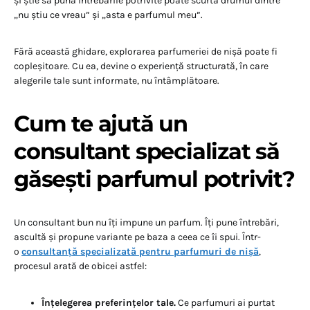
și știe să pună întrebările potrivite poate scurta drumul dintre
„nu știu ce vreau” și „asta e parfumul meu”.
Fără această ghidare, explorarea parfumeriei de nișă poate fi
copleșitoare. Cu ea, devine o experiență structurată, în care
alegerile tale sunt informate, nu întâmplătoare.
Cum te ajută un
consultant specializat să
găsești parfumul potrivit?
Un consultant bun nu îți impune un parfum. Îți pune întrebări,
ascultă și propune variante pe baza a ceea ce îi spui. Într-
o
consultanță specializată pentru parfumuri de nișă
,
procesul arată de obicei astfel:
Înțelegerea preferințelor tale.
Ce parfumuri ai purtat