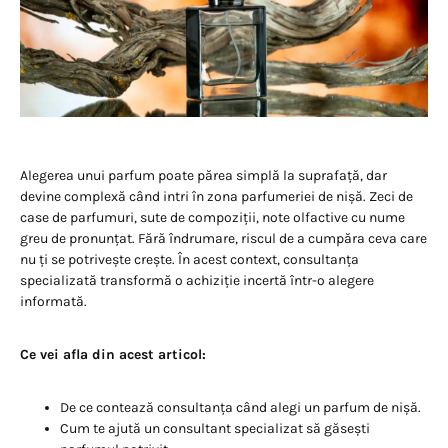
Alegerea unui parfum poate părea simplă la suprafață, dar
devine complexă când intri în zona parfumeriei de nișă. Zeci de
case de parfumuri, sute de compoziții, note olfactive cu nume
greu de pronunțat. Fără îndrumare, riscul de a cumpăra ceva care
nu ți se potrivește crește. În acest context, consultanța
specializată transformă o achiziție incertă într-o alegere
informată.
Ce vei afla din acest articol:
De ce contează consultanța când alegi un parfum de nișă.
Cum te ajută un consultant specializat să găsești