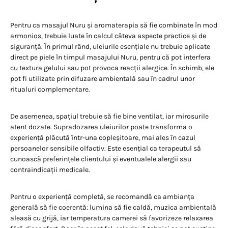
Pentru ca masajul Nuru și aromaterapia să fie combinate în mod
armonios, trebuie luate în calcul câteva aspecte practice și de
siguranță. În primul rând, uleiurile esențiale nu trebuie aplicate
direct pe piele în timpul masajului Nuru, pentru că pot interfera
cu textura gelului sau pot provoca reacții alergice. În schimb, ele
pot fi utilizate prin difuzare ambientală sau în cadrul unor
ritualuri complementare.
De asemenea, spațiul trebuie să fie bine ventilat, iar mirosurile
atent dozate. Supradozarea uleiurilor poate transforma o
experiență plăcută într-una copleșitoare, mai ales în cazul
persoanelor sensibile olfactiv. Este esențial ca terapeutul să
cunoască preferințele clientului și eventualele alergii sau
contraindicații medicale.
Pentru o experiență completă, se recomandă ca ambianța
generală să fie coerentă: lumina să fie caldă, muzica ambientală
aleasă cu grijă, iar temperatura camerei să favorizeze relaxarea