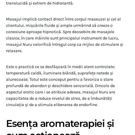
translucidă și extrem de hidratantă.
Masajul implică contact direct între corpul maseuzei și cel al
clientului, mișcările fluide și ample urmărind să creeze o
conexiune aproape hipnotică. Spre deosebire de masajele
clasice, în care mâinile sunt principalul instrument de lucru,
masajul Nuru valorifică întregul corp ca mijloc de stimulare și
relaxare.
Este o practică ce se desfășoară în medii atent controlate:
temperatură caldă, iluminare blândă, suprafețe netede și
alunecoase. Totul este conceput pentru a favoriza o stare
profundă de abandon și deschidere senzorială. Dincolo de
aspectul erotic care i se atribuie adesea, masajul Nuru are
capacitatea de a reduce nivelul de stres, de a îmbunătăți
circulația și de a stimula eliberarea de endorfine.
Esența aromaterapiei și