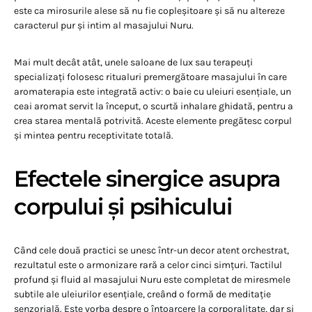
este ca mirosurile alese să nu fie copleșitoare și să nu altereze
caracterul pur și intim al masajului Nuru.
Mai mult decât atât, unele saloane de lux sau terapeuți
specializați folosesc ritualuri premergătoare masajului în care
aromaterapia este integrată activ: o baie cu uleiuri esențiale, un
ceai aromat servit la început, o scurtă inhalare ghidată, pentru a
crea starea mentală potrivită. Aceste elemente pregătesc corpul
și mintea pentru receptivitate totală.
Efectele sinergice asupra
corpului și psihicului
Când cele două practici se unesc într-un decor atent orchestrat,
rezultatul este o armonizare rară a celor cinci simțuri. Tactilul
profund și fluid al masajului Nuru este completat de miresmele
subtile ale uleiurilor esențiale, creând o formă de meditație
senzorială. Este vorba despre o întoarcere la corporalitate, dar și