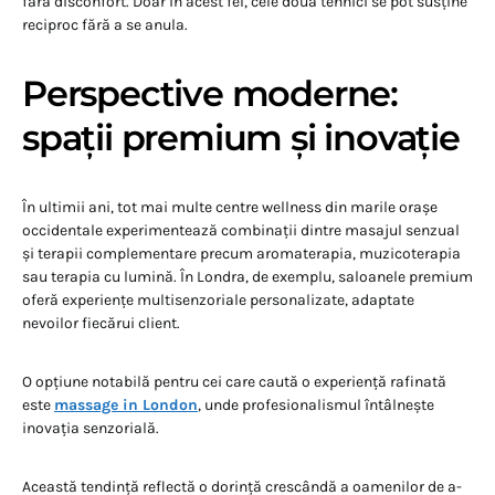
fără disconfort. Doar în acest fel, cele două tehnici se pot susține
reciproc fără a se anula.
Perspective moderne:
spații premium și inovație
În ultimii ani, tot mai multe centre wellness din marile orașe
occidentale experimentează combinații dintre masajul senzual
și terapii complementare precum aromaterapia, muzicoterapia
sau terapia cu lumină. În Londra, de exemplu, saloanele premium
oferă experiențe multisenzoriale personalizate, adaptate
nevoilor fiecărui client.
O opțiune notabilă pentru cei care caută o experiență rafinată
este
massage in London
, unde profesionalismul întâlnește
inovația senzorială.
Această tendință reflectă o dorință crescândă a oamenilor de a-