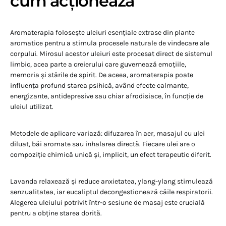
cum acționează
Aromaterapia folosește uleiuri esențiale extrase din plante
aromatice pentru a stimula procesele naturale de vindecare ale
corpului. Mirosul acestor uleiuri este procesat direct de sistemul
limbic, acea parte a creierului care guvernează emoțiile,
memoria și stările de spirit. De aceea, aromaterapia poate
influența profund starea psihică, având efecte calmante,
energizante, antidepresive sau chiar afrodisiace, în funcție de
uleiul utilizat.
Metodele de aplicare variază: difuzarea în aer, masajul cu ulei
diluat, băi aromate sau inhalarea directă. Fiecare ulei are o
compoziție chimică unică și, implicit, un efect terapeutic diferit.
Lavanda relaxează și reduce anxietatea, ylang-ylang stimulează
senzualitatea, iar eucaliptul decongestionează căile respiratorii.
Alegerea uleiului potrivit într-o sesiune de masaj este crucială
pentru a obține starea dorită.