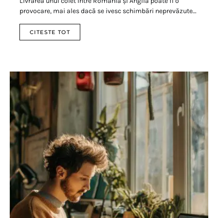
Livrarea unui colet între România și Anglia poate fi o
provocare, mai ales dacă se ivesc schimbări neprevăzute…
CITESTE TOT