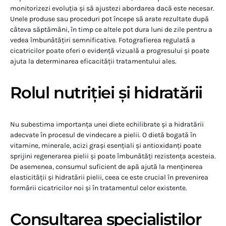
monitorizezi evoluția și să ajustezi abordarea dacă este necesar.
Unele produse sau proceduri pot începe să arate rezultate după
câteva săptămâni, în timp ce altele pot dura luni de zile pentru a
vedea îmbunătățiri semnificative. Fotografierea regulată a
cicatricilor poate oferi o evidență vizuală a progresului și poate
ajuta la determinarea eficacității tratamentului ales.
Rolul nutriției și hidratării
Nu subestima importanța unei diete echilibrate și a hidratării
adecvate în procesul de vindecare a pielii. O dietă bogată în
vitamine, minerale, acizi grași esențiali și antioxidanți poate
sprijini regenerarea pielii și poate îmbunătăți rezistența acesteia.
De asemenea, consumul suficient de apă ajută la menținerea
elasticității și hidratării pielii, ceea ce este crucial în prevenirea
formării cicatricilor noi și în tratamentul celor existente.
Consultarea specialiștilor