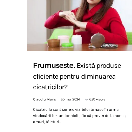
Frumuseste
Există produse
eficiente pentru diminuarea
cicatricilor?
Claudiu Maris
20 mai 2024
650 views
Cicatricile sunt semne vizibile rămase în urma
vindecării leziunilor pielii, fie că provin de la acnee,
arsuri, tăieturi…