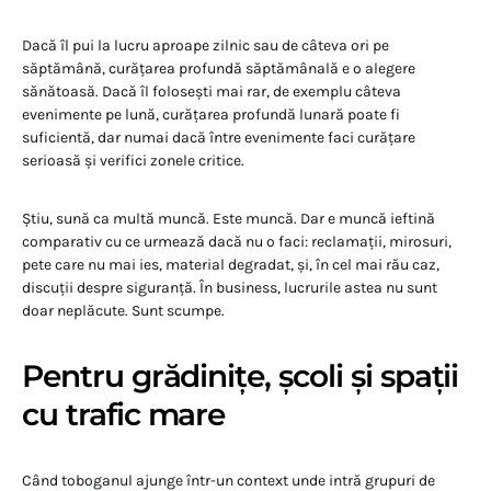
Dacă îl pui la lucru aproape zilnic sau de câteva ori pe
săptămână, curățarea profundă săptămânală e o alegere
sănătoasă. Dacă îl folosești mai rar, de exemplu câteva
evenimente pe lună, curățarea profundă lunară poate fi
suficientă, dar numai dacă între evenimente faci curățare
serioasă și verifici zonele critice.
Știu, sună ca multă muncă. Este muncă. Dar e muncă ieftină
comparativ cu ce urmează dacă nu o faci: reclamații, mirosuri,
pete care nu mai ies, material degradat, și, în cel mai rău caz,
discuții despre siguranță. În business, lucrurile astea nu sunt
doar neplăcute. Sunt scumpe.
Pentru grădinițe, școli și spații
cu trafic mare
Când toboganul ajunge într-un context unde intră grupuri de