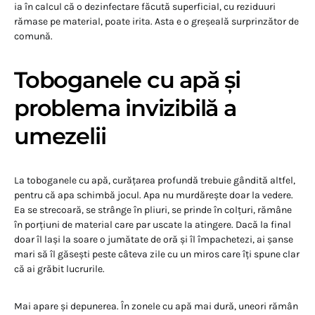
ia în calcul că o dezinfectare făcută superficial, cu reziduuri
rămase pe material, poate irita. Asta e o greșeală surprinzător de
comună.
Toboganele cu apă și
problema invizibilă a
umezelii
La toboganele cu apă, curățarea profundă trebuie gândită altfel,
pentru că apa schimbă jocul. Apa nu murdărește doar la vedere.
Ea se strecoară, se strânge în pliuri, se prinde în colțuri, rămâne
în porțiuni de material care par uscate la atingere. Dacă la final
doar îl lași la soare o jumătate de oră și îl împachetezi, ai șanse
mari să îl găsești peste câteva zile cu un miros care îți spune clar
că ai grăbit lucrurile.
Mai apare și depunerea. În zonele cu apă mai dură, uneori rămân