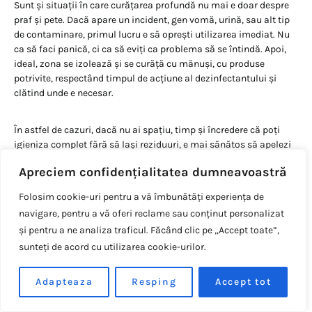
Sunt și situații în care curățarea profundă nu mai e doar despre
praf și pete. Dacă apare un incident, gen vomă, urină, sau alt tip
de contaminare, primul lucru e să oprești utilizarea imediat. Nu
ca să faci panică, ci ca să eviți ca problema să se întindă. Apoi,
ideal, zona se izolează și se curăță cu mănuși, cu produse
potrivite, respectând timpul de acțiune al dezinfectantului și
clătind unde e necesar.
În astfel de cazuri, dacă nu ai spațiu, timp și încredere că poți
igieniza complet fără să lași reziduuri, e mai sănătos să apelezi
la cineva care face asta profesionist. Aici chiar nu e momentul
Apreciem confidențialitatea dumneavoastră
pentru improvizații. Nu pentru că ar fi ceva rușinos, ci pentru că
lucrezi cu sănătatea copiilor și cu reputația ta.
Folosim cookie-uri pentru a vă îmbunătăți experiența de
navigare, pentru a vă oferi reclame sau conținut personalizat
Alegerea omului potrivit,
și pentru a ne analiza traficul. Făcând clic pe „Accept toate”,
sunteți de acord cu utilizarea cookie-urilor.
nu doar a omului
disponibil
Adapteaza
Resping
Accept tot