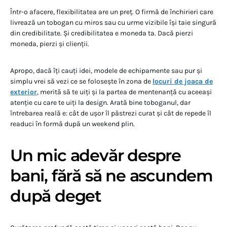
Într-o afacere, flexibilitatea are un preț. O firmă de închirieri care
livrează un tobogan cu miros sau cu urme vizibile își taie singură
din credibilitate. Și credibilitatea e moneda ta. Dacă pierzi
moneda, pierzi și clienții.
Apropo, dacă îți cauți idei, modele de echipamente sau pur și
simplu vrei să vezi ce se folosește în zona de
locuri de joaca de
exterior
, merită să te uiți și la partea de mentenanță cu aceeași
atenție cu care te uiți la design. Arată bine toboganul, dar
întrebarea reală e: cât de ușor îl păstrezi curat și cât de repede îl
readuci în formă după un weekend plin.
Un mic adevăr despre
bani, fără să ne ascundem
după deget