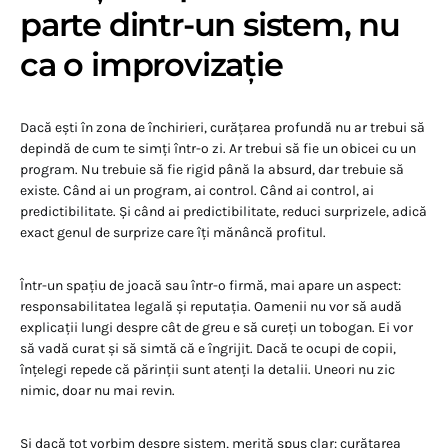
parte dintr-un sistem, nu
ca o improvizație
Dacă ești în zona de închirieri, curățarea profundă nu ar trebui să
depindă de cum te simți într-o zi. Ar trebui să fie un obicei cu un
program. Nu trebuie să fie rigid până la absurd, dar trebuie să
existe. Când ai un program, ai control. Când ai control, ai
predictibilitate. Și când ai predictibilitate, reduci surprizele, adică
exact genul de surprize care îți mănâncă profitul.
Într-un spațiu de joacă sau într-o firmă, mai apare un aspect:
responsabilitatea legală și reputația. Oamenii nu vor să audă
explicații lungi despre cât de greu e să cureți un tobogan. Ei vor
să vadă curat și să simtă că e îngrijit. Dacă te ocupi de copii,
înțelegi repede că părinții sunt atenți la detalii. Uneori nu zic
nimic, doar nu mai revin.
Și dacă tot vorbim despre sistem, merită spus clar: curățarea