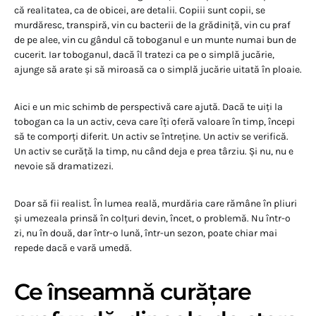
că realitatea, ca de obicei, are detalii. Copiii sunt copii, se
murdăresc, transpiră, vin cu bacterii de la grădiniță, vin cu praf
de pe alee, vin cu gândul că toboganul e un munte numai bun de
cucerit. Iar toboganul, dacă îl tratezi ca pe o simplă jucărie,
ajunge să arate și să miroasă ca o simplă jucărie uitată în ploaie.
Aici e un mic schimb de perspectivă care ajută. Dacă te uiți la
tobogan ca la un activ, ceva care îți oferă valoare în timp, începi
să te comporți diferit. Un activ se întreține. Un activ se verifică.
Un activ se curăță la timp, nu când deja e prea târziu. Și nu, nu e
nevoie să dramatizezi.
Doar să fii realist. În lumea reală, murdăria care rămâne în pliuri
și umezeala prinsă în colțuri devin, încet, o problemă. Nu într-o
zi, nu în două, dar într-o lună, într-un sezon, poate chiar mai
repede dacă e vară umedă.
Ce înseamnă curățare