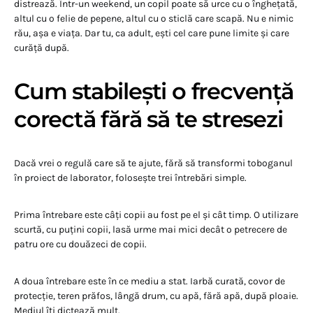
distrează. Într-un weekend, un copil poate să urce cu o înghețată,
altul cu o felie de pepene, altul cu o sticlă care scapă. Nu e nimic
rău, așa e viața. Dar tu, ca adult, ești cel care pune limite și care
curăță după.
Cum stabilești o frecvență
corectă fără să te stresezi
Dacă vrei o regulă care să te ajute, fără să transformi toboganul
în proiect de laborator, folosește trei întrebări simple.
Prima întrebare este câți copii au fost pe el și cât timp. O utilizare
scurtă, cu puțini copii, lasă urme mai mici decât o petrecere de
patru ore cu douăzeci de copii.
A doua întrebare este în ce mediu a stat. Iarbă curată, covor de
protecție, teren prăfos, lângă drum, cu apă, fără apă, după ploaie.
Mediul îți dictează mult.