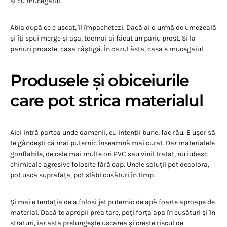
și cu mucegaiul.
Abia după ce e uscat, îl împachetezi. Dacă ai o urmă de umezeală
și îți spui merge și așa, tocmai ai făcut un pariu prost. Și la
pariuri proaste, casa câștigă. În cazul ăsta, casa e mucegaiul.
Produsele și obiceiurile
care pot strica materialul
Aici intră partea unde oamenii, cu intenții bune, fac rău. E ușor să
te gândești că mai puternic înseamnă mai curat. Dar materialele
gonflabile, de cele mai multe ori PVC sau vinil tratat, nu iubesc
chimicale agresive folosite fără cap. Unele soluții pot decolora,
pot usca suprafața, pot slăbi cusături în timp.
Și mai e tentația de a folosi jet puternic de apă foarte aproape de
material. Dacă te apropii prea tare, poți forța apa în cusături și în
straturi, iar asta prelungește uscarea și crește riscul de