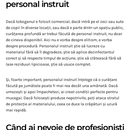
personal instruit
Dacă toboganul e folosit comercial, dacă intră pe el zeci sau sute
de copii în diverse locații, sau dacă e parte dintr-un spațiu public,
curățarea profundă ar trebui făcută de personal instruit, nu doar
de cineva disponibil. Aici nu e vorba despre elitism, e vorba
despre procedură. Personalul instruit știe să lucreze cu
materialul fără să îl degradeze, știe să aplice dezinfectantul
corect și să respecte timpul de acțiune, știe să clătească fără să
lase reziduuri lipicioase, știe să usuce complet.
Și, foarte important, personalul instruit înțelege că o curățare
făcută pe jumătate poate fi mai rea decât una amânată. Dacă
umezești și apoi împachetezi, ai creat condiții perfecte pentru
mucegai. Dacă folosești produse nepotrivite, poți ataca stratul
de protecție al materialului, ceea ce duce la crăpături și uzură
mai rapidă.
Când ai nevoie de profesioniști