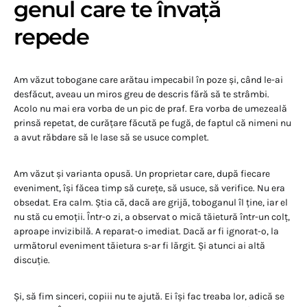
genul care te învață
repede
Am văzut tobogane care arătau impecabil în poze și, când le-ai
desfăcut, aveau un miros greu de descris fără să te strâmbi.
Acolo nu mai era vorba de un pic de praf. Era vorba de umezeală
prinsă repetat, de curățare făcută pe fugă, de faptul că nimeni nu
a avut răbdare să le lase să se usuce complet.
Am văzut și varianta opusă. Un proprietar care, după fiecare
eveniment, își făcea timp să curețe, să usuce, să verifice. Nu era
obsedat. Era calm. Știa că, dacă are grijă, toboganul îl ține, iar el
nu stă cu emoții. Într-o zi, a observat o mică tăietură într-un colț,
aproape invizibilă. A reparat-o imediat. Dacă ar fi ignorat-o, la
următorul eveniment tăietura s-ar fi lărgit. Și atunci ai altă
discuție.
Și, să fim sinceri, copiii nu te ajută. Ei își fac treaba lor, adică se