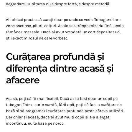
degradare. Curățarea nu e despre forță, e despre metodă.
Alt obicei prost e să cureți doar pe unde se vede. Toboganul are
zone ascunse, pliuri, colțuri. Acolo se strânge mizeria fină, acolo
rămâne umezeala. Dacă ai avut vreodată un cort depozitat ud,
știi exact mirosul de care vorbesc.
Curățarea profundă și
diferența dintre acasă și
afacere
Acasă, poți să fii mai flexibil. Dacă azi a fost doar un copil pe
tobogan, într-o curte curată, fără apă, poți să faci o curățare de
bază și să programezi curățarea profundă peste câteva utilizări.
Dar chiar și acasă, dacă ai avut mulți copii și s-a alergat
încontinuu, nu te baza pe noroc.