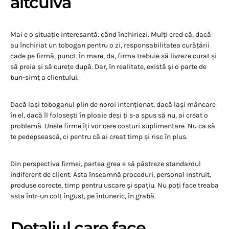
altcuiva
Mai e o situație interesantă: când închiriezi. Mulți cred că, dacă
au închiriat un tobogan pentru o zi, responsabilitatea curățării
cade pe firmă, punct. În mare, da, firma trebuie să livreze curat și
să preia și să curețe după. Dar, în realitate, există și o parte de
bun-simț a clientului.
Dacă lași toboganul plin de noroi intenționat, dacă lași mâncare
în el, dacă îl folosești în ploaie deși ți s-a spus să nu, ai creat o
problemă. Unele firme îți vor cere costuri suplimentare. Nu ca să
te pedepsească, ci pentru că ai creat timp și risc în plus.
Din perspectiva firmei, partea grea e să păstreze standardul
indiferent de client. Asta înseamnă proceduri, personal instruit,
produse corecte, timp pentru uscare și spațiu. Nu poți face treaba
asta într-un colț îngust, pe întuneric, în grabă.
Detaliul care face