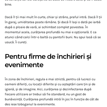
bine.
Dacă îl ții mai mult în curte, chiar și strâns, praful intră. Dacă îl ții
în garaj, umiditatea poate rămâne. Și dacă îl lași o dată pe iarbă
după o ploaie de vară, ai schimbat complet povestea. În
momentul acela, curățarea profundă nu mai e opțională. E ca
atunci când calci într-o baltă cu pantofii buni. Nu spui lasă că se
usucă. Îi cureți.
Pentru firme de închirieri și
evenimente
În zona de închirieri, regula e mai strictă, pentru că lucrezi cu
oameni diferiți, cu locații diferite și cu așteptări care țin și de
igienă, și de imagine. Aici, curățarea și dezinfectarea după
fiecare utilizare ar trebui să fie standard, nu un gest de
bunăvoință. Curățarea profundă intră în joc în funcție de cât de
des iese toboganul la evenimente.