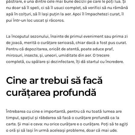
păstrare, e una dintre cele mai bune decizii pe care le poți lua. Și
nu doar să îl speli, ci să îl usuci complet, să verifici să nu rămână
apă în colțuri, să îl lași puțin la aer. Apoi îl împachetezi curat, îl
pui într-un loc uscat și răcoros.
La începutul sezonului, înainte de primul eveniment sau prima zi
de joacă, merită o curățare serioasă, chiar dacă a fost pus curat.
Pentru că depozitarea, oricât de atentă, poate aduce praf,
mirosuri, insecte, și, uneori, umiditate din aer. O trecere
completă, cu spălare și dezinfectare, îți dă startul cu încredere.
Cine ar trebui să facă
curățarea profundă
Întrebarea cu cine e importantă, pentru că nu toată lumea are
timpul, spațiul și răbdarea să facă o curățare profundă ca la
carte. Și mai e ceva: nu orice curățare e o curățare. Poți să te agiți
o oră și să lași în urmă aceleași probleme, doar că mai ude.