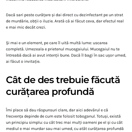
Dacă sari peste curățare și dai direct cu dezinfectant pe un strat
de murdărie, obții o iluzie. Arată că ai făcut ceva, dar efectul real
e mai mic decât crezi.
Și mai e un element, pe care îl uită multă lume: uscarea
completă. Umezeala e prietenul mucegaiului. Mucegaiul nu te
întreabă dacă ai avut intenții bune. Dacă îl bagi în sac ușor umed,
ai făcut o invitație.
Cât de des trebuie făcută
curățarea profundă
Îmi place să dau răspunsuri clare, dar aici adevărul e că
frecvența depinde de cum este folosit toboganul. Totuși, există
un principiu simplu: cu cât trec mai mulți oameni pe el și cu cât
mediul e mai murdar sau mai umed, cu atât curățarea profundă