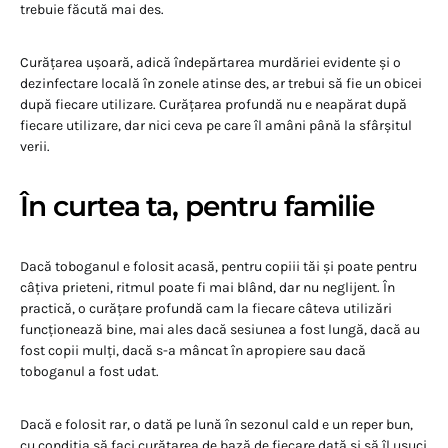
trebuie făcută mai des.
Curățarea ușoară, adică îndepărtarea murdăriei evidente și o
dezinfectare locală în zonele atinse des, ar trebui să fie un obicei
după fiecare utilizare. Curățarea profundă nu e neapărat după
fiecare utilizare, dar nici ceva pe care îl amâni până la sfârșitul
verii.
În curtea ta, pentru familie
Dacă toboganul e folosit acasă, pentru copiii tăi și poate pentru
câțiva prieteni, ritmul poate fi mai blând, dar nu neglijent. În
practică, o curățare profundă cam la fiecare câteva utilizări
funcționează bine, mai ales dacă sesiunea a fost lungă, dacă au
fost copii mulți, dacă s-a mâncat în apropiere sau dacă
toboganul a fost udat.
Dacă e folosit rar, o dată pe lună în sezonul cald e un reper bun,
cu condiția să faci curățarea de bază de fiecare dată și să îl usuci