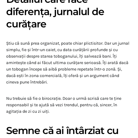
diferența, jurnalul de
curățare
Știu că sună prea organizat, poate chiar plictisitor. Dar un jurnal
simplu, fie și într-un caiet, cu data curățării profunde și cu
observații despre starea toboganului, îți salvează bani. Îți
amintește când ai făcut ultima curățare serioasă. Îți arată dacă
un tobogan începe să aibă probleme repetate într-o zonă. Și,
dacă ești în zona comercială, îți oferă și un argument când
cineva pune întrebări.
Nu trebuie să fie o birocrație. Doar o urmă scrisă care te ține
responsabil și te ajută să vezi trendul, pentru că, sincer, în
agitația de zi cu zi uiți.
Semne că ai întârziat cu