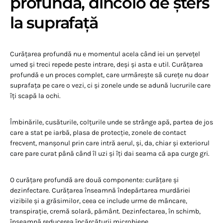
profundă, dincolo de șters
la suprafață
Curățarea profundă nu e momentul acela când iei un șervețel
umed și treci repede peste intrare, deși și asta e util. Curățarea
profundă e un proces complet, care urmărește să curețe nu doar
suprafața pe care o vezi, ci și zonele unde se adună lucrurile care
îți scapă la ochi.
Îmbinările, cusăturile, colțurile unde se strânge apă, partea de jos
care a stat pe iarbă, plasa de protecție, zonele de contact
frecvent, manșonul prin care intră aerul, și, da, chiar și exteriorul
care pare curat până când îl uzi și îți dai seama că apa curge gri.
O curățare profundă are două componente: curățare și
dezinfectare. Curățarea înseamnă îndepărtarea murdăriei
vizibile și a grăsimilor, ceea ce include urme de mâncare,
transpirație, cremă solară, pământ. Dezinfectarea, în schimb,
înseamnă reducerea încărcăturii microbiene.