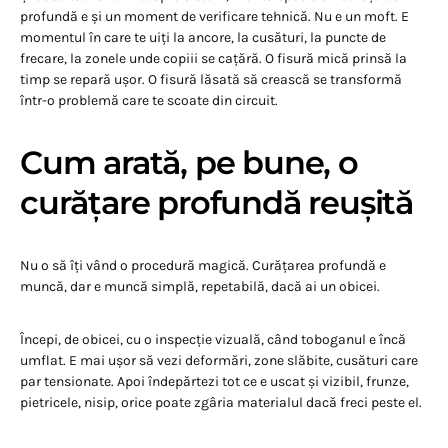
profundă e și un moment de verificare tehnică. Nu e un moft. E
momentul în care te uiți la ancore, la cusături, la puncte de
frecare, la zonele unde copiii se cațără. O fisură mică prinsă la
timp se repară ușor. O fisură lăsată să crească se transformă
într-o problemă care te scoate din circuit.
Cum arată, pe bune, o
curățare profundă reușită
Nu o să îți vând o procedură magică. Curățarea profundă e
muncă, dar e muncă simplă, repetabilă, dacă ai un obicei.
Începi, de obicei, cu o inspecție vizuală, când toboganul e încă
umflat. E mai ușor să vezi deformări, zone slăbite, cusături care
par tensionate. Apoi îndepărtezi tot ce e uscat și vizibil, frunze,
pietricele, nisip, orice poate zgâria materialul dacă freci peste el.