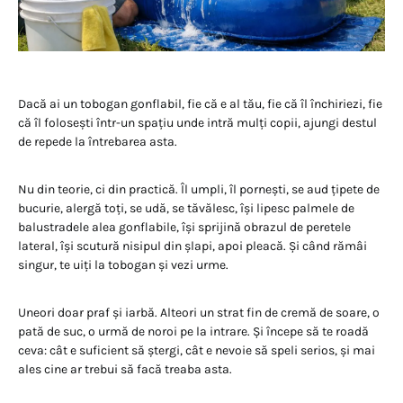
Dacă ai un tobogan gonflabil, fie că e al tău, fie că îl închiriezi, fie
că îl folosești într-un spațiu unde intră mulți copii, ajungi destul
de repede la întrebarea asta.
Nu din teorie, ci din practică. Îl umpli, îl pornești, se aud țipete de
bucurie, alergă toți, se udă, se tăvălesc, își lipesc palmele de
balustradele alea gonflabile, își sprijină obrazul de peretele
lateral, își scutură nisipul din șlapi, apoi pleacă. Și când rămâi
singur, te uiți la tobogan și vezi urme.
Uneori doar praf și iarbă. Alteori un strat fin de cremă de soare, o
pată de suc, o urmă de noroi pe la intrare. Și începe să te roadă
ceva: cât e suficient să ștergi, cât e nevoie să speli serios, și mai
ales cine ar trebui să facă treaba asta.