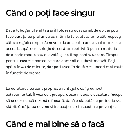
Când o poți face singur
Dacă toboganul e al tău și îl folosești ocazional, de obicei poți
face curățarea profundă cu mâinile tale, atâta timp cât respecți
câteva reguli simple. Ai nevoie de un spațiu unde să îl întinzi, de
acces la apă, de o soluție de curățare potrivită pentru material,
de o perie moale sau o lavetă, și de timp pentru uscare. Timpul
pentru uscare e partea pe care oamenii o subestimează. Poți
spăla în 40 de minute, dar poți usca în două ore, uneori mai mult,
în funcție de vreme.
La curățarea pe cont propriu, avantajul e că îți cunoști
echipamentul. Îl vezi de aproape, observi dacă o cusătură începe
să cedeze, dacă o zonă e frecată, dacă o clapetă de protecție s-a
slăbit. Curățarea devine și inspecție, iar inspecția e prevenție.
Când e mai bine să o facă