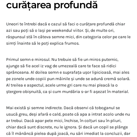
curățarea profundă
Uneori te întrebi dacă e cazul să faci o curățare profundă chiar
azi sau poți să o lași pe weekendul viitor. Și, de multe ori,
răspunsul stă în câteva semne mici, din categoria celor pe care le
simți înainte să le poți explica frumos.
Primul semn e mirosul. Nu trebuie să fie un miros puternic,
ajunge să fie acel iz vag de umezeală care te face să ridici
sprânceana. Al doilea semn e suprafața ușor lipicioasă, mai ales
pe zonele unde copiii pun mâinile și unde se adună cremă solară.
Al treilea e aspectul, acele urme gri care nu mai pleacă la o
ștergere obișnuită, ca și cum murdăria s-ar fi așezat în material.
Mai există și semne indirecte. Dacă observi că toboganul se
usucă greu, deși afară e cald, poate că apa a intrat acolo unde nu
ar trebui. Dacă apar pete mici, închise, în colțuri sau în pliuri,
chiar dacă sunt discrete, nu le ignora. Și dacă un copil se plânge
că îl mănâncă pielea după joacă, nu sări imediat la concluzii, dar