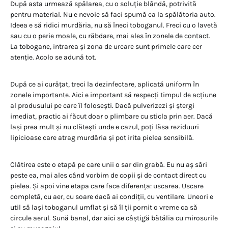
După asta urmează spălarea, cu o soluție blândă, potrivită
pentru material. Nu e nevoie să faci spumă ca la spălătoria auto.
Ideea e să ridici murdăria, nu să îneci toboganul. Freci cu o lavetă
sau cu o perie moale, cu răbdare, mai ales în zonele de contact.
La tobogane, intrarea și zona de urcare sunt primele care cer
atenție. Acolo se adună tot.
După ce ai curățat, treci la dezinfectare, aplicată uniform în
zonele importante. Aici e important să respecți timpul de acțiune
al produsului pe care îl folosești. Dacă pulverizezi și ștergi
imediat, practic ai făcut doar o plimbare cu sticla prin aer. Dacă
lași prea mult și nu clătești unde e cazul, poți lăsa reziduuri
lipicioase care atrag murdăria și pot irita pielea sensibilă.
Clătirea este o etapă pe care unii o sar din grabă. Eu nu aș sări
peste ea, mai ales când vorbim de copii și de contact direct cu
pielea. Și apoi vine etapa care face diferența: uscarea. Uscare
completă, cu aer, cu soare dacă ai condiții, cu ventilare. Uneori e
util să lași toboganul umflat și să îl ții pornit o vreme ca să
circule aerul. Sună banal, dar aici se câștigă bătălia cu mirosurile