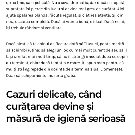
urme fine, ca o peliculă. Nu e ceva dramatic, dar dacă se repetă,
suprafața își pierde din luciu și devine mai greu de curățat. Aici
ajută spălarea blândă, făcută regulat, și clătirea atentă. Și, din
nou, uscarea completă. Dacă ai vreme bună, e ideal. Dacă nu ai,
îți trebuie răbdare și ventilare.
Dacă simți că te chinui de fiecare dată să îl usuci, poate merită
să schimbi rutina: să alegi un loc cu mai mult curent de aer, să îl
lași umflat mai mult timp, să nu îl strângi imediat după ce copiii
au terminat, chiar dacă tentația e mare. Îți spun asta pentru că
mulți strâng repede din dorința de a termina ziua. E omenește.
Doar că echipamentul nu iartă graba.
Cazuri delicate, când
curățarea devine și
măsură de igienă serioasă