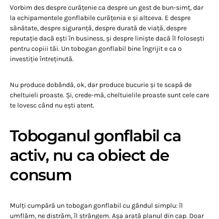
Vorbim des despre curățenie ca despre un gest de bun-simț, dar
la echipamentele gonflabile curățenia e și altceva. E despre
sănătate, despre siguranță, despre durată de viață, despre
reputație dacă ești în business, și despre liniște dacă îl folosești
pentru copiii tăi. Un tobogan gonflabil bine îngrijit e ca o
investiție întreținută.
Nu produce dobândă, ok, dar produce bucurie și te scapă de
cheltuieli proaste. Și, crede-mă, cheltuielile proaste sunt cele care
te lovesc când nu ești atent.
Toboganul gonflabil ca
activ, nu ca obiect de
consum
Mulți cumpără un tobogan gonflabil cu gândul simplu: îl
umflăm, ne distrăm, îl strângem. Așa arată planul din cap. Doar