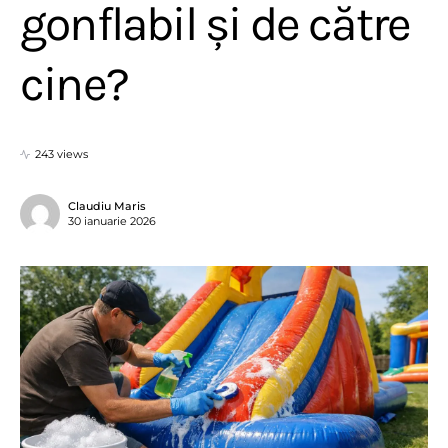
gonflabil și de către
cine?
243 views
Claudiu Maris
30 ianuarie 2026