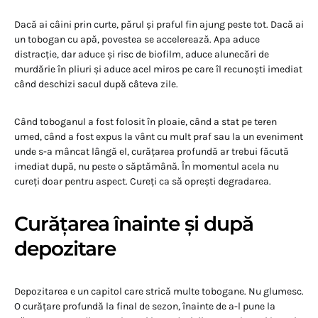
Dacă ai câini prin curte, părul și praful fin ajung peste tot. Dacă ai
un tobogan cu apă, povestea se accelerează. Apa aduce
distracție, dar aduce și risc de biofilm, aduce alunecări de
murdărie în pliuri și aduce acel miros pe care îl recunoști imediat
când deschizi sacul după câteva zile.
Când toboganul a fost folosit în ploaie, când a stat pe teren
umed, când a fost expus la vânt cu mult praf sau la un eveniment
unde s-a mâncat lângă el, curățarea profundă ar trebui făcută
imediat după, nu peste o săptămână. În momentul acela nu
cureți doar pentru aspect. Cureți ca să oprești degradarea.
Curățarea înainte și după
depozitare
Depozitarea e un capitol care strică multe tobogane. Nu glumesc.
O curățare profundă la final de sezon, înainte de a-l pune la