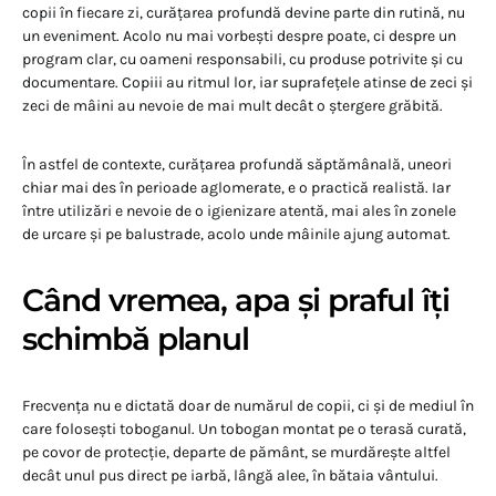
copii în fiecare zi, curățarea profundă devine parte din rutină, nu
un eveniment. Acolo nu mai vorbești despre poate, ci despre un
program clar, cu oameni responsabili, cu produse potrivite și cu
documentare. Copiii au ritmul lor, iar suprafețele atinse de zeci și
zeci de mâini au nevoie de mai mult decât o ștergere grăbită.
În astfel de contexte, curățarea profundă săptămânală, uneori
chiar mai des în perioade aglomerate, e o practică realistă. Iar
între utilizări e nevoie de o igienizare atentă, mai ales în zonele
de urcare și pe balustrade, acolo unde mâinile ajung automat.
Când vremea, apa și praful îți
schimbă planul
Frecvența nu e dictată doar de numărul de copii, ci și de mediul în
care folosești toboganul. Un tobogan montat pe o terasă curată,
pe covor de protecție, departe de pământ, se murdărește altfel
decât unul pus direct pe iarbă, lângă alee, în bătaia vântului.