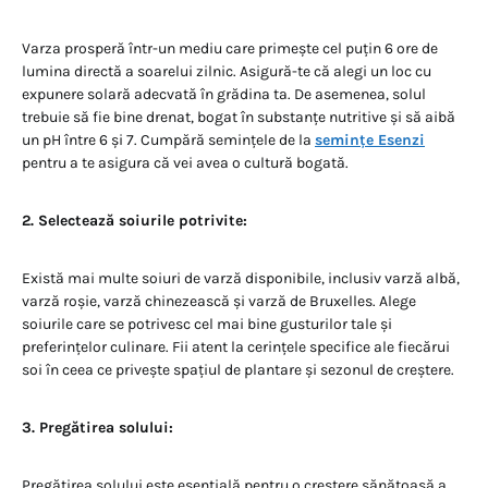
Varza prosperă într-un mediu care primește cel puțin 6 ore de
lumina directă a soarelui zilnic. Asigură-te că alegi un loc cu
expunere solară adecvată în grădina ta. De asemenea, solul
trebuie să fie bine drenat, bogat în substanțe nutritive și să aibă
un pH între 6 și 7. Cumpără semințele de la
semințe Esenzi
pentru a te asigura că vei avea o cultură bogată.
2. Selectează soiurile potrivite:
Există mai multe soiuri de varză disponibile, inclusiv varză albă,
varză roșie, varză chinezească și varză de Bruxelles. Alege
soiurile care se potrivesc cel mai bine gusturilor tale și
preferințelor culinare. Fii atent la cerințele specifice ale fiecărui
soi în ceea ce privește spațiul de plantare și sezonul de creștere.
3. Pregătirea solului:
Pregătirea solului este esențială pentru o creștere sănătoasă a