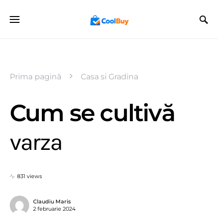
Prima pagină
Casa si Gradina
Cum se cultivă
varza
831 views
Claudiu Maris
2 februarie 2024