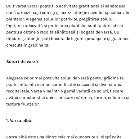
Cultivarea verzei poate fi o activitate gratifiantă și sănătoasă
dacă urmezi pașii corecți și acorzi atenție nevoilor specifice ale
plantelor. Alegerea soiurilor potrivite, pregătirea solului,
îngrijirea adecvată și protejarea plantelor sunt factorii cheie
pentru a obține o recoltă sănătoasă și bogată de varză. Cu
răbdare și atenție, poți bucura de legume proaspete și gustoase
crescute în grădina ta.
Soiuri de varză
Alegerea celor mai potrivite soiuri de varză pentru grădina ta
poate influența în mod semnificativ succesul și diversitatea
recoltei tale. Varza vine într-o gamă variată de soiuri, fiecare
având caracteristici unice, precum mărimea, forma, culoarea și
textura frunzelor.
1. Varza albă:
Varza albă este una dintre cele mai cunoscute și răspândite