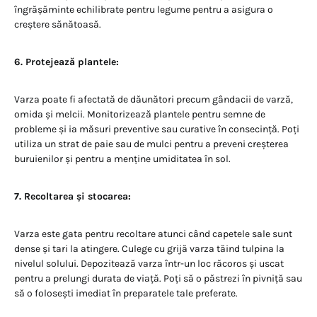
îngrășăminte echilibrate pentru legume pentru a asigura o
creștere sănătoasă.
6. Protejează plantele:
Varza poate fi afectată de dăunători precum gândacii de varză,
omida și melcii. Monitorizează plantele pentru semne de
probleme și ia măsuri preventive sau curative în consecință. Poți
utiliza un strat de paie sau de mulci pentru a preveni creșterea
buruienilor și pentru a menține umiditatea în sol.
7. Recoltarea și stocarea:
Varza este gata pentru recoltare atunci când capetele sale sunt
dense și tari la atingere. Culege cu grijă varza tăind tulpina la
nivelul solului. Depozitează varza într-un loc răcoros și uscat
pentru a prelungi durata de viață. Poți să o păstrezi în pivniță sau
să o folosești imediat în preparatele tale preferate.