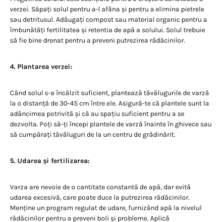
verzei. Săpați solul pentru a-l afâna și pentru a elimina pietrele
sau detritusul. Adăugați compost sau material organic pentru a
îmbunătăți fertilitatea și retentia de apă a solului. Solul trebuie
să fie bine drenat pentru a preveni putrezirea rădăcinilor.
4. Plantarea verzei:
Când solul s-a încălzit suficient, plantează tăvălugurile de varză
la o distanță de 30-45 cm între ele. Asigură-te că plantele sunt la
adâncimea potrivită și că au spațiu suficient pentru a se
dezvolta. Poți să-ți începi plantele de varză înainte în ghivece sau
să cumpărați tăvăluguri de la un centru de grădinărit.
5. Udarea și fertilizarea:
Varza are nevoie de o cantitate constantă de apă, dar evită
udarea excesivă, care poate duce la putrezirea rădăcinilor.
Menține un program regulat de udare, furnizând apă la nivelul
rădăcinilor pentru a preveni boli și probleme. Aplică