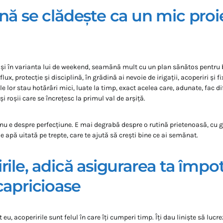
nă se clădește ca un mic proi
r și în varianta lui de weekend, seamănă mult cu un plan sănătos pentru 
lux, protecție și disciplină, în grădină ai nevoie de irigații, acoperiri și fi
e lor stau hotărâri mici, luate la timp, exact acelea care, adunate, fac dif
 și roșii care se încrețesc la primul val de arșiță.
 nu e despre perfecțiune. E mai degrabă despre o rutină prietenoasă, cu gr
e apă uitată pe trepte, care te ajută să crești bine ce ai semănat.
rile, adică asigurarea ta împot
capricioase
eu, acoperirile sunt felul în care îți cumperi timp. Îți dau liniște să lucrez