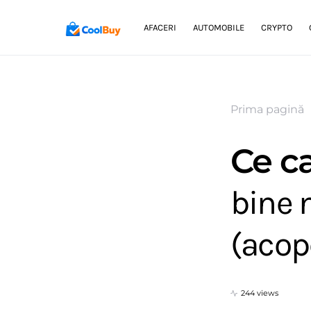
AFACERI
AUTOMOBILE
CRYPTO
Prima pagină
Ce ca
bine 
(acoper
244 views