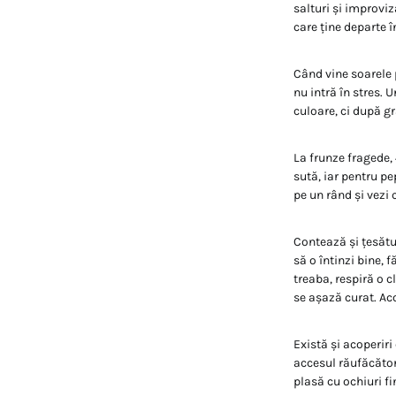
salturi și improviz
care ține departe î
Când vine soarele 
nu intră în stres.
culoare, ci după g
La frunze fragede, 
sută, iar pentru pe
pe un rând și vezi
Contează și țesătu
să o întinzi bine, 
treaba, respiră o c
se așază curat. Acol
Există și acoperiri
accesul răufăcător
plasă cu ochiuri fi