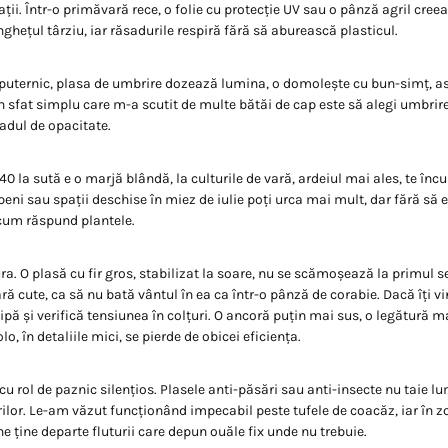
ații. Într-o primăvară rece, o folie cu protecție UV sau o pânză agril cre
nghețul târziu, iar răsadurile respiră fără să aburească plasticul.
puternic, plasa de umbrire dozează lumina, o domolește cu bun-simț, as
 Un sfat simplu care m-a scutit de multe bătăi de cap este să alegi umbri
radul de opacitate.
40 la sută e o marjă blândă, la culturile de vară, ardeiul mai ales, te înc
peni sau spații deschise în miez de iulie poți urca mai mult, dar fără să e
 cum răspund plantele.
ra. O plasă cu fir gros, stabilizat la soare, nu se scămoșează la primul 
fără cute, ca să nu bată vântul în ea ca într-o pânză de corabie. Dacă îți v
lipă și verifică tensiunea în colțuri. O ancoră puțin mai sus, o legătură m
o, în detaliile mici, se pierde de obicei eficiența.
 cu rol de paznic silențios. Plasele anti-păsări sau anti-insecte nu taie lu
ilor. Le-am văzut funcționând impecabil peste tufele de coacăz, iar în z
ne ține departe fluturii care depun ouăle fix unde nu trebuie.