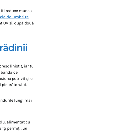
i îți reduce munca
ele de umbrire
nt UV și, după două
rădinii
esc liniștit, iar tu
u bandă de
esiune potrivit și o
 picurătorului.
rândurile lungi mai
plu, alimentat cu
 îți permiți, un