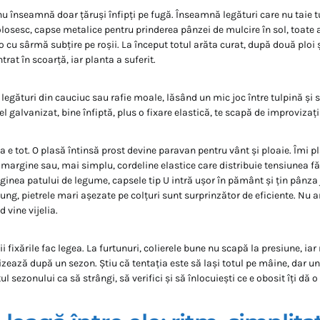
nu înseamnă doar țăruși înfipți pe fugă. Înseamnă legături care nu taie t
folosesc, capse metalice pentru prinderea pânzei de mulcire în sol, toate
 cu sârmă subțire pe roșii. La început totul arăta curat, după două ploi ș
trat în scoarță, iar planta a suferit.
legături din cauciuc sau rafie moale, lăsând un mic joc între tulpină și s
țel galvanizat, bine înfiptă, plus o fixare elastică, te scapă de improvizații 
ea e tot. O plasă întinsă prost devine paravan pentru vânt și ploaie. Îmi p
e margine sau, mai simplu, cordeline elastice care distribuie tensiunea f
inea patului de legume, capsele tip U intră ușor în pământ și țin pânza j
ung, pietrele mari așezate pe colțuri sunt surprinzător de eficiente. Nu 
 vine vijelia.
ii fixările fac legea. La furtunuri, colierele bune nu scapă la presiune, iar
izează după un sezon. Știu că tentația este să lași totul pe mâine, dar un
l sezonului ca să strângi, să verifici și să înlocuiești ce e obosit îți dă o 