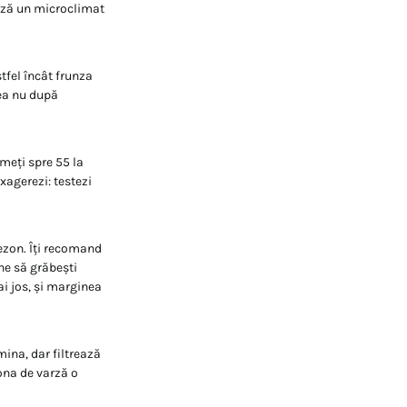
ează un microclimat
tfel încât frunza
rea nu după
umeți spre 55 la
xagerezi: testezi
sezon. Îți recomand
ine să grăbești
ai jos, și marginea
mina, dar filtrează
ona de varză o