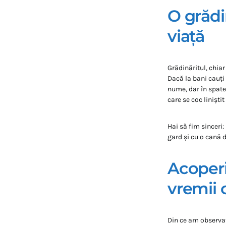
O grădi
viață
Grădinăritul, chia
Dacă la bani cauți f
nume, dar în spatel
care se coc liniștit
Hai să fim sinceri:
gard și cu o cană d
Acoperi
vremii 
Din ce am observat 