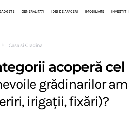
GADGETS
GENERALITATI
IDEI DE AFACERI
IMOBILIARE
INVESTITII
Casa si Gradina
tegorii acoperă cel
nevoile grădinarilor am
iri, irigații, fixări)?