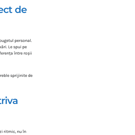
ect de
bugetul personal.
xări. Le spui pe
erența între roșii
eble sprijinite de
riva
i ritmic, nu în