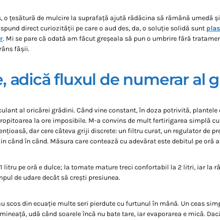
s, o țesătură de mulcire la suprafață ajută rădăcina să rămână umedă ș
 răspund direct curiozității pe care o aud des, da, o soluție solidă sunt
plas
r
. Mi se pare că odată am făcut greșeala să pun o umbrire fără tratame
râns fâșii.
le, adică fluxul de numerar al g
ulant al oricărei grădini. Când vine constant, în doza potrivită, plantele cr
tropitoarea la ore imposibile. M-a convins de mult fertirigarea simplă c
ențioasă, dar cere câteva griji discrete: un filtru curat, un regulator de pr
din când în când. Măsura care contează cu adevărat este debitul pe oră al
1 litru pe oră e dulce; la tomate mature treci confortabil la 2 litri, iar la 
mpul de udare decât să crești presiunea.
 scos din ecuație multe seri pierdute cu furtunul în mână. Un ceas sim
imineață, udă când soarele încă nu bate tare, iar evaporarea e mică. Dacă