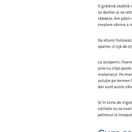
O grădină stabilă 
se desfac și se re
răbdare. Am pățit-o
creștere sârma a in
De atunci folosesc 
spalier, o tijă de o
La acoperiri, fixar
șine cu clips pest
materialul. Pe marg
soluție pe termen l
dar sunt acolo când
Și în zona de irigaț
calitate nu se oval
petrecut la începutu