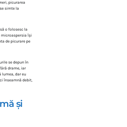
neri, picurarea
 se simte la
să o folosesc la
, microaspersia își
nta de picurare pe
urile se depun în
 fără drame, iar
tă lumea, dar eu
Aici înseamnă debit,
rmă și