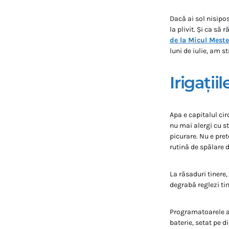
Dacă ai sol nisipo
la plivit. Și ca să
de la Micul Meste
luni de iulie, am st
Irigații
Apa e capitalul circ
nu mai alergi cu s
picurare. Nu e pret
rutină de spălare 
La răsaduri tinere, 
degrabă reglezi ti
Programatoarele au
baterie, setat pe d