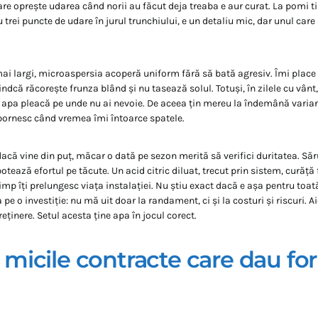
re oprește udarea când norii au făcut deja treaba e aur curat. La pomi ti
 trei puncte de udare în jurul trunchiului, e un detaliu mic, dar unul care
ai largi, microaspersia acoperă uniform fără să bată agresiv. Îmi place 
indcă răcorește frunza blând și nu tasează solul. Totuși, în zilele cu vânt
ar apa pleacă pe unde nu ai nevoie. De aceea țin mereu la îndemână varia
 pornesc când vremea îmi întoarce spatele.
dacă vine din puț, măcar o dată pe sezon merită să verifici duritatea. Săr
abotează efortul pe tăcute. Un acid citric diluat, trecut prin sistem, curăță
 timp îți prelungesc viața instalației. Nu știu exact dacă e așa pentru toa
a pe o investiție: nu mă uit doar la randament, ci și la costuri și riscuri. 
reținere. Setul acesta ține apa în jocul corect.
e, micile contracte care dau fo