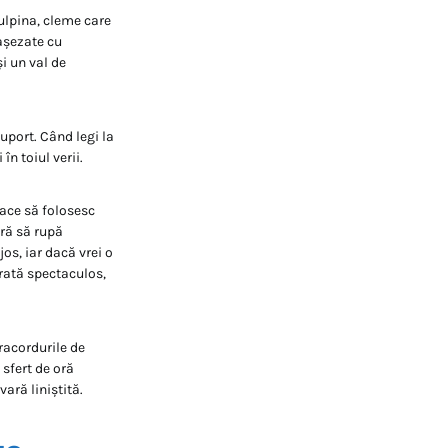
ulpina, cleme care
 așezate cu
i un val de
uport. Când legi la
în toiul verii.
lace să folosesc
ără să rupă
os, iar dacă vrei o
arată spectaculos,
 racordurile de
 sfert de oră
vară liniștită.