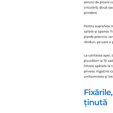
senzor de ploaie ca
circulară, două sau
prindere.
Pentru suprafețe m
salate și spanac fi
pierde precizia, i
rânduri, pe care o
La calitatea apei, 
picurători și îți s
filtrele spălate la
privesc irigațiile c
uniformitate și înt
Fixăril
ținută